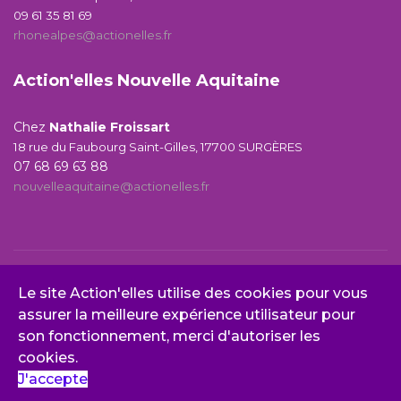
09 61 35 81 69
rhonealpes@actionelles.fr
Action'elles Nouvelle Aquitaine
Chez
Nathalie Froissart
18 rue du Faubourg Saint-Gilles, 17700 SURGÈRES
07 68 69 63 88
nouvelleaquitaine@actionelles.fr
© 2026 Action’elles -
Mentions‌ légales
-
Politique de
Le site Action'elles utilise des cookies pour vous
confidentialité
- Design‌ et‌ réalisation‌ -
bleu-ebene.com
-
assurer la meilleure expérience utilisateur pour
Illustrations -
fr.freepik.com/auteur/vectorjuice
son fonctionnement, merci d'autoriser les
cookies.
J'accepte