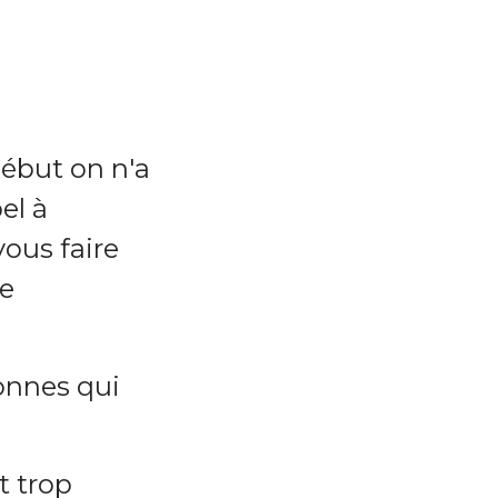
début on n'a
el à
vous faire
de
sonnes qui
t trop