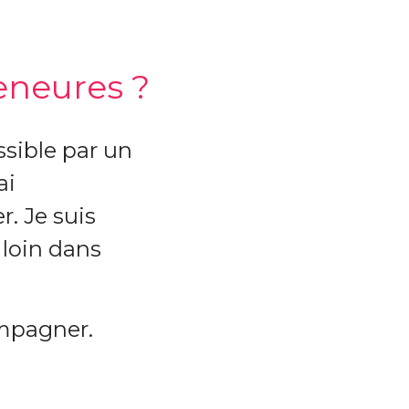
eneures ?
ssible par un
ai
. Je suis
 loin dans
ompagner.