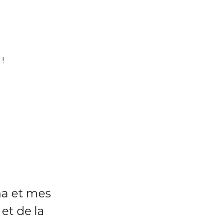
na et mes
et de la