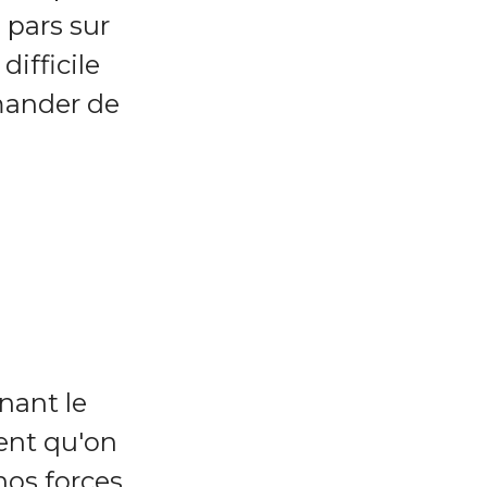
e pars sur
difficile
mander de
gnant le
tent qu'on
os forces.