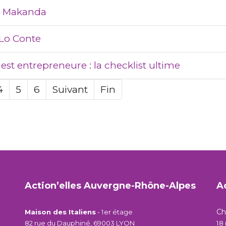
le Makanda
 Lo Conte
st entrepreneure : la checklist ultime
4
5
6
Suivant
Fin
Action’elles Auvergne-Rhône-Alpes
A
C
Maison des Italiens
- 1er étage
82 rue du Dauphiné, 69003 LYON
18