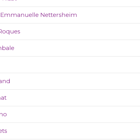
e-Emmanuelle Nettersheim
-Roques
mbale
rand
nat
ano
ets