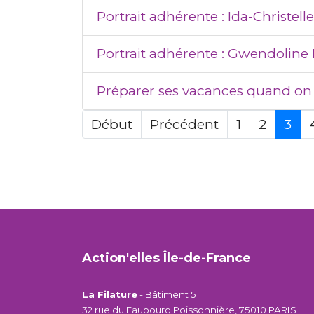
Portrait adhérente : Ida-Christel
Portrait adhérente : Gwendoline
Préparer ses vacances quand on e
Début
Précédent
1
2
3
Action'elles Île-de-France
La Filature
- Bâtiment 5
32 rue du Faubourg Poissonnière, 75010 PARIS