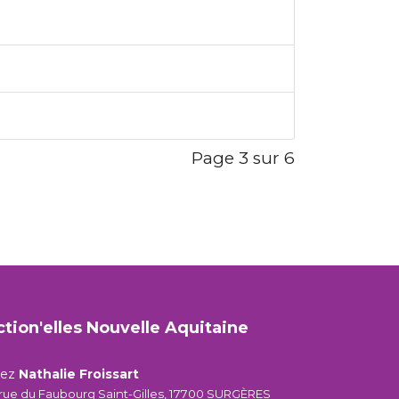
Page 3 sur 6
ction'elles Nouvelle Aquitaine
hez
Nathalie Froissart
 rue du Faubourg Saint-Gilles, 17700 SURGÈRES